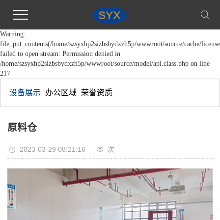
Warning:
file_put_contents(/home/szsyxhp2sizbsbydxzh5p/wwwroot/source/cache/license
failed to open stream: Permission denied in
/home/szsyxhp2sizbsbydxzh5p/wwwroot/source/model/api.class.php on line
217
设备展示
办公区域
荣誉资质
原料仓
2023-03-29 08:21:16
次