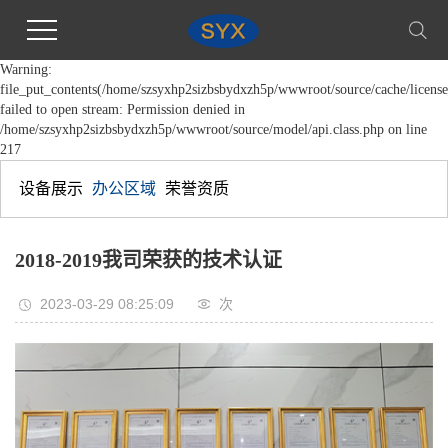
Warning:
file_put_contents(/home/szsyxhp2sizbsbydxzh5p/wwwroot/source/cache/license
failed to open stream: Permission denied in
/home/szsyxhp2sizbsbydxzh5p/wwwroot/source/model/api.class.php on line
217
设备展示
办公区域
荣誉资质
2018-2019我司荣获的技术认证
2023-03-29 08:25:09
次