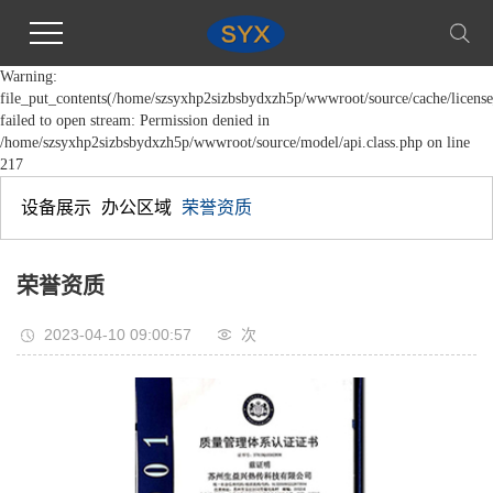
Warning:
file_put_contents(/home/szsyxhp2sizbsbydxzh5p/wwwroot/source/cache/license
failed to open stream: Permission denied in
/home/szsyxhp2sizbsbydxzh5p/wwwroot/source/model/api.class.php on line
217
设备展示
办公区域
荣誉资质
荣誉资质
2023-04-10 09:00:57
次