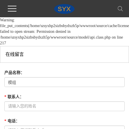
Warning:
file_put_contents(/home/szsyxhp2sizbsbydxzh5p/wwwroot/source/cache/license
failed to open stream: Permission denied in
/home/szsyxhp2sizbsbydxzh5p/wwwroot/source/model/api.class.php on line
217
在线留言
产品名称
：
*
联系人
：
*
电话
：