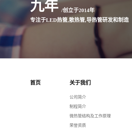
九年
/创立于
2014
年
专注于LED热管,散热管,导热管研发和制造
首页
关于我们
公司简介
制程简介
微热管结构及工作原理
荣誉资质