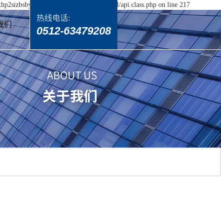
yxhp2sizbsbydxzh5p/wwwroot/source/model/api.class.php on line 217
热线电话:
我们
0512-63479208