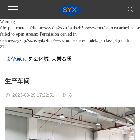
Warning:
file_put_contents(/home/szsyxhp2sizbsbydxzh5p/wwwroot/source/cache/license
failed to open stream: Permission denied in
/home/szsyxhp2sizbsbydxzh5p/wwwroot/source/model/api.class.php on line
217
设备展示
办公区域
荣誉资质
生产车间
2023-03-29 17:22:51
次