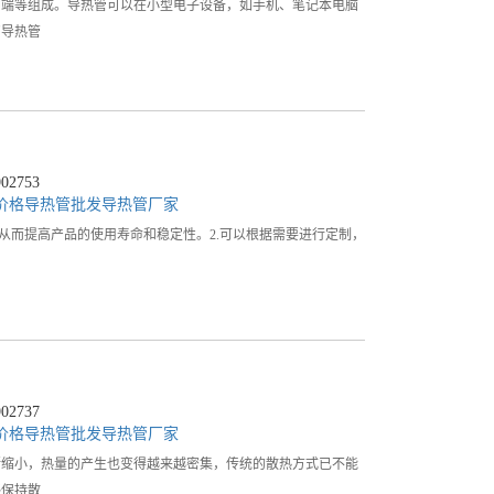
却端等组成。导热管可以在小型电子设备，如手机、笔记本电脑
绍导热管
2753
价格
导热管批发
导热管厂家
从而提高产品的使用寿命和稳定性。2.可以根据需要进行定制，
2737
价格
导热管批发
导热管厂家
断缩小，热量的产生也变得越来越密集，传统的散热方式已不能
够保持散