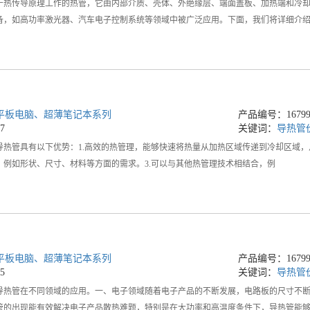
于热传导原理工作的热管，它由内部介质、壳体、外绝缘层、端面盖板、加热端和冷
备，如高功率激光器、汽车电子控制系统等领域中被广泛应用。下面，我们将详细介
平板电脑、超薄笔记本系列
产品编号：167990
7
关键词：
导热管
导热管具有以下优势：1.高效的热管理，能够快速将热量从加热区域传递到冷却区域，
，例如形状、尺寸、材料等方面的需求。3.可以与其他热管理技术相结合，例
平板电脑、超薄笔记本系列
产品编号：167990
5
关键词：
导热管
导热管在不同领域的应用。一、电子领域随着电子产品的不断发展，电路板的尺寸不
管的出现能有效解决电子产品散热难题，特别是在大功率和高温度条件下，导热管能