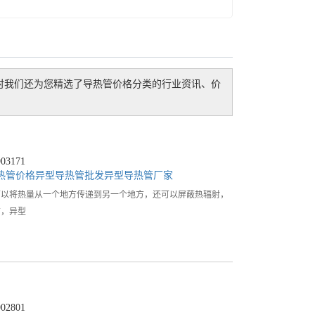
时我们还为您精选了
导热管价格
分类的行业资讯、价
3171
热管价格
异型导热管批发
异型导热管厂家
可以将热量从一个地方传递到另一个地方，还可以屏蔽热辐射，
前，异型
2801