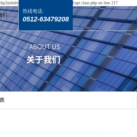
yxhp2sizbsbydxzh5p/wwwroot/source/model/api.class.php on line 217
热线电话:
我们
0512-63479208
质