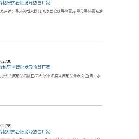
价格
导热管批发
导热管厂家
及用途：导热管插入模具时,表面涂抹导热膏,尽量使导热膏充满
2780
价格
导热管批发
导热管厂家
形),3.成形品精度佳(冷却水不沸腾)4.成形品外表面佳(防止水
2769
价格
导热管批发
导热管厂家